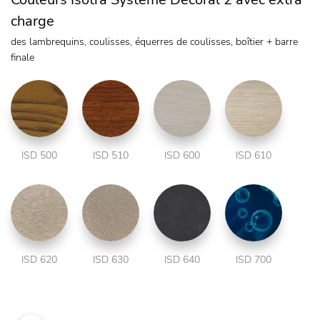
charge
des lambrequins, coulisses, équerres de coulisses, boîtier + barre
finale
ISD 500
ISD 510
ISD 600
ISD 610
ISD 620
ISD 630
ISD 640
ISD 700