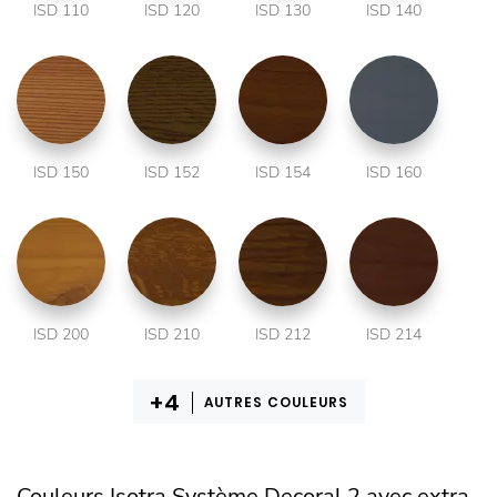
ISD 110
ISD 120
ISD 130
ISD 140
ISD 150
ISD 152
ISD 154
ISD 160
ISD 200
ISD 210
ISD 212
ISD 214
AUTRES COULEURS
Couleurs Isotra Système Decoral 2 avec extra