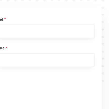
él
*
ille
*