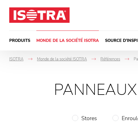
Passer au contenu
PRODUITS
MONDE DE LA SOCIÉTÉ ISOTRA
SOURCE D’INSP
ISOTRA
Monde de la société ISOTRA
Références
Pa
->
->
-
PANNEAUX 
Stores
Enroul