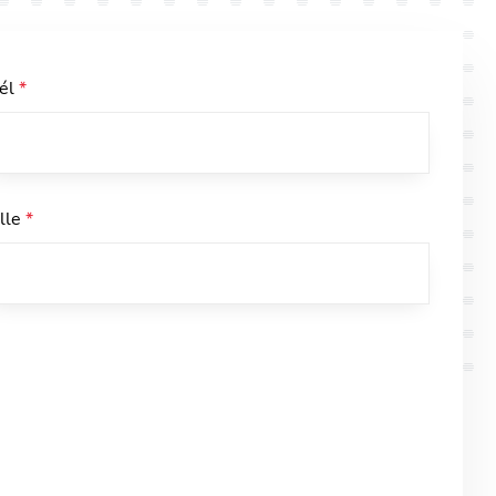
él
*
ille
*