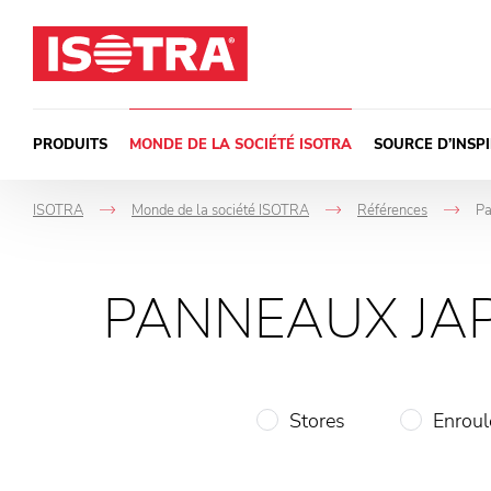
Passer au contenu
PRODUITS
MONDE DE LA SOCIÉTÉ ISOTRA
SOURCE D’INSP
ISOTRA
Monde de la société ISOTRA
Références
Pa
->
->
-
PANNEAUX JA
Stores
Enroul