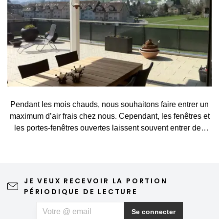
Pendant les mois chauds, nous souhaitons faire entrer un
maximum d’air frais chez nous. Cependant, les fenêtres et
les portes-fenêtres ouvertes laissent souvent entrer des
visiteurs indésirables, tels que des moustiques, des
mouches, des guêpes ou d’autres petits insectes. Une
moustiquaire constitue une solution simple et élégante qui
vous permet d’aérer sans crainte et de profiter pleinement
JE VEUX RECEVOIR LA PORTION
du printemps et de l’été. Une moustiquaire de qualité
PÉRIODIQUE DE LECTURE
n'altère en rien la vue depuis la fenêtre ni l'esthétique de la
maison, ne nécessite qu'un entretien minimal et peut
Se connecter