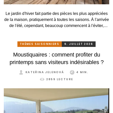
Le jardin d'hiver fait partie des pièces les plus appréciées
de la maison, pratiquement à toutes les saisons. À l'arrivée
de l'été, cependant, beaucoup commencent à l'éviter,
surtout lorsqu'elle se transforme, en raison des
températures élevées, en une serre surchauffée plutôt
qu'en un lieu agréable de détente. C'est pourtant
THÈMES SAISONNIERS
9. JUILLET 2026
dommage. Il suffirait pourtant de peu. Grâce à un système
Moustiquaires : comment profiter du
de protection solaire adapté, pratique et astucieux, vous
printemps sans visiteurs indésirables ?
pouvez profiter de votre jardin d'hiver confortablement et
sans restriction tout au long de l'année.
KATEŘINA JELENOVÁ
4 MIN.
2859 LECTURE