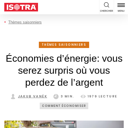
Passer au contenu
CHERCHER
MENU
Thèmes saisonniers
THÈMES SAISONNIERS
Économies d’énergie: vous
serez surpris où vous
perdez de l’argent
JAKUB VANĚK
3 MIN.
1979 LECTURE
COMMENT ÉCONOMISER