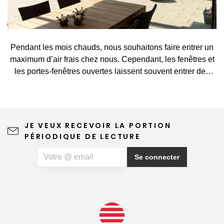
Pendant les mois chauds, nous souhaitons faire entrer un
maximum d’air frais chez nous. Cependant, les fenêtres et
les portes-fenêtres ouvertes laissent souvent entrer des
visiteurs indésirables, tels que des moustiques, des
mouches, des guêpes ou d’autres petits insectes. Une
moustiquaire constitue une solution simple et élégante qui
vous permet d’aérer sans crainte et de profiter pleinement
JE VEUX RECEVOIR LA PORTION
du printemps et de l’été. Une moustiquaire de qualité
PÉRIODIQUE DE LECTURE
n'altère en rien la vue depuis la fenêtre ni l'esthétique de la
maison, ne nécessite qu'un entretien minimal et peut
Se connecter
même contribuer à un sommeil plus paisible. Si, outre les
insectes, vous souffrez également d'allergies au pollen,
vous pouvez opter pour une moustiquaire anti-pollen
spéciale, qui aide à limiter la quantité de particules de
pollen pénétrant à l'intérieur.