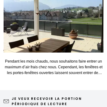
Pendant les mois chauds, nous souhaitons faire entrer un
maximum d’air frais chez nous. Cependant, les fenêtres et
les portes-fenêtres ouvertes laissent souvent entrer des
visiteurs indésirables, tels que des moustiques, des
mouches, des guêpes ou d’autres petits insectes. Une
moustiquaire constitue une solution simple et élégante qui
vous permet d’aérer sans crainte et de profiter pleinement
JE VEUX RECEVOIR LA PORTION
du printemps et de l’été. Une moustiquaire de qualité
PÉRIODIQUE DE LECTURE