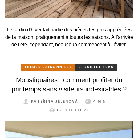
Le jardin d'hiver fait partie des pièces les plus appréciées
de la maison, pratiquement à toutes les saisons. À l'arrivée
de l'été, cependant, beaucoup commencent à l'éviter,
surtout lorsqu'elle se transforme, en raison des
températures élevées, en une serre surchauffée plutôt
qu'en un lieu agréable de détente. C'est pourtant
THÈMES SAISONNIERS
9. JUILLET 2026
dommage. Il suffirait pourtant de peu. Grâce à un système
Moustiquaires : comment profiter du
de protection solaire adapté, pratique et astucieux, vous
printemps sans visiteurs indésirables ?
pouvez profiter de votre jardin d'hiver confortablement et
sans restriction tout au long de l'année.
KATEŘINA JELENOVÁ
4 MIN.
1558 LECTURE