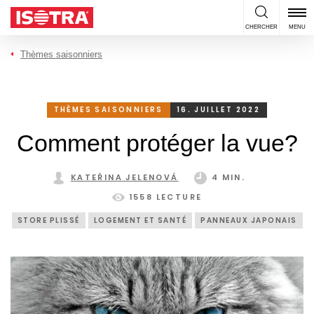
Passer au contenu
CHERCHER
MENU
Thèmes saisonniers
THÈMES SAISONNIERS
16. JUILLET 2022
Comment protéger la vue?
KATEŘINA JELENOVÁ
4 MIN.
1558 LECTURE
STORE PLISSÉ
LOGEMENT ET SANTÉ
PANNEAUX JAPONAIS