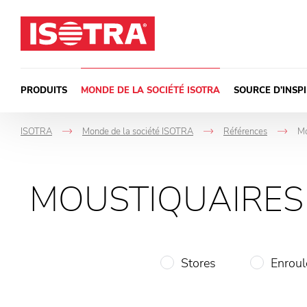
Passer au contenu
PRODUITS
MONDE DE LA SOCIÉTÉ ISOTRA
SOURCE D’INSP
ISOTRA
Monde de la société ISOTRA
Références
Mo
->
->
-
MOUSTIQUAIRES 
Stores
Enroul