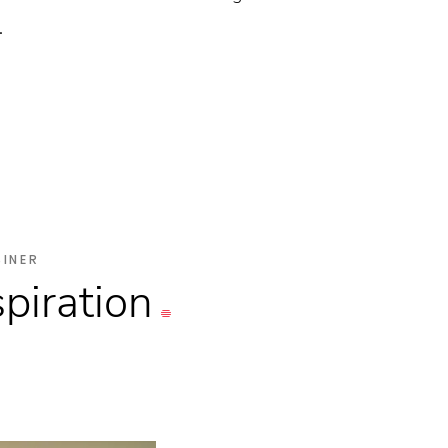
.
SINER
spiration