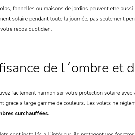
olas, fonnelles ou maisons de jardins peuvent etre aussi
ent solaire pendant toute la journée, pas seulement pend
votre repos quotidien.
fisance de l´ombre et 
vez facilement harmoniser votre protection solaire avec vo
t grace a large gamme de couleurs. Les volets ne réglen
mbres surchauffées
.
lets sont installés a l´intérieur, ils protegent vos fenetre