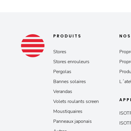
PRODUITS
NO
Stores
Propr
Stores enrouleurs
Propr
Pergolas
Produ
Bannes solaires
L´ate
Verandas
APP
Volets roulants screen
Moustiquaires
ISOT
Panneaux japonais
ISOT