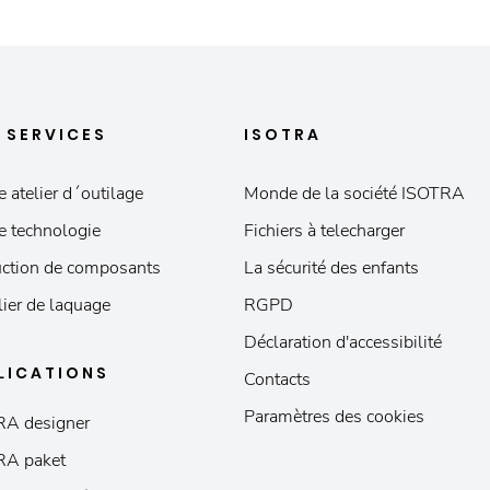
S
SERVICES
ISOTRA
e atelier d´outilage
Monde de la société ISOTRA
e technologie
Fichiers à telecharger
ction de composants
La sécurité des enfants
lier de laquage
RGPD
Déclaration d'accessibilité
LICATIONS
Contacts
Paramètres des cookies
RA designer
RA paket