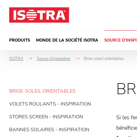
Passer au contenu
PRODUITS
MONDE DE LA SOCIÉTÉ ISOTRA
SOURCE D’INSP
ISOTRA
Source d’inspiration
Brise-soleil orientables
->
->
BR
BRISE-SOLEIL ORIENTABLES
VOLETS ROULANTS - INSPIRATION
STORES SCREEN - INSPIRATION
Si les f
bénéfici
BANNES SOLAIRES - INSPIRATION