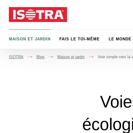
Passer au contenu
MAISON ET JARDIN
FAIS LE TOI-MÊME
LE MONDE 
ISOTRA
Blog
Maison et jardin
Voie simple vers la 
->
->
->
Voie
écolog