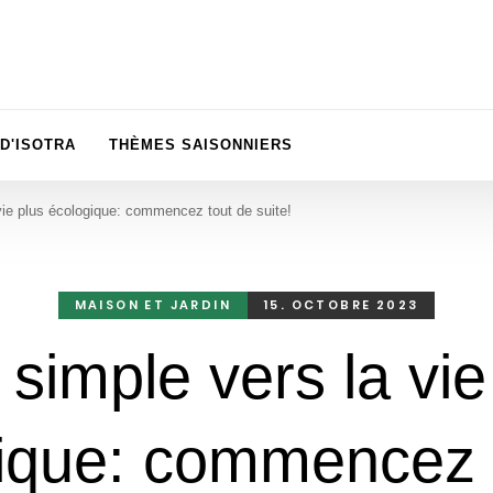
D'ISOTRA
THÈMES SAISONNIERS
vie plus écologique: commencez tout de suite!
MAISON ET JARDIN
15. OCTOBRE 2023
 simple vers la vie
ique: commencez 