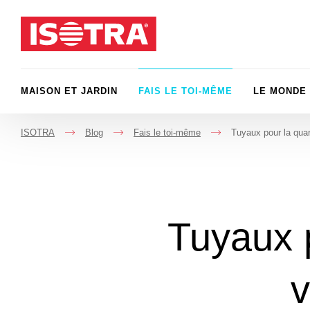
Passer au contenu
MAISON ET JARDIN
FAIS LE TOI-MÊME
LE MONDE 
ISOTRA
Blog
Fais le toi-même
Tuyaux pour la quar
->
->
->
Tuyaux 
v