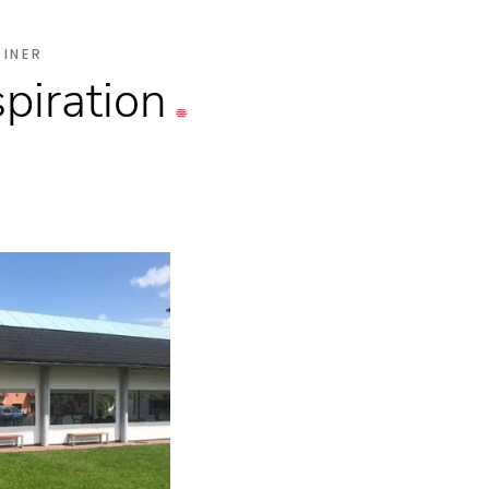
SINER
spiration