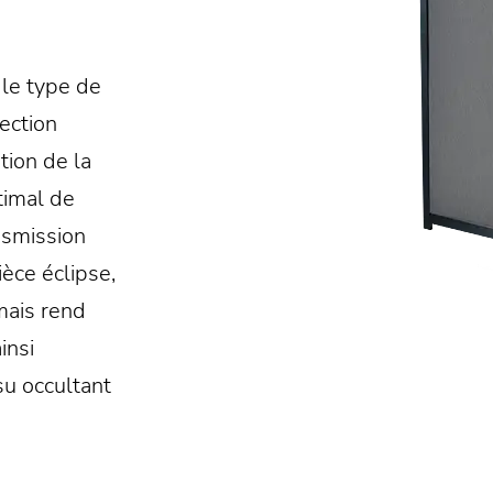
le type de
tection
tion de la
timal de
ansmission
pièce éclipse,
mais rend
insi
su occultant