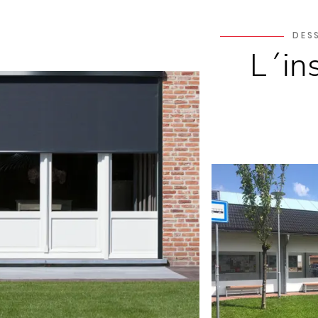
DES
L´in