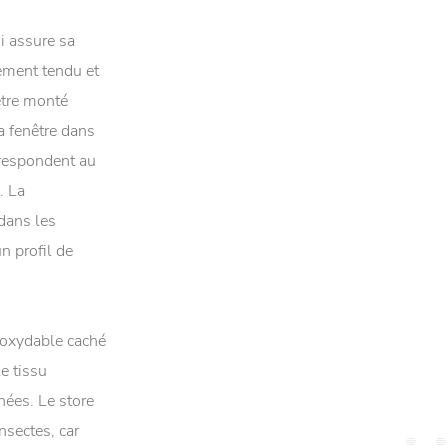
i assure sa
tement tendu et
être monté
a fenêtre dans
respondent au
. La
 dans les
un profil de
inoxydable caché
e tissu
ées. Le store
nsectes, car