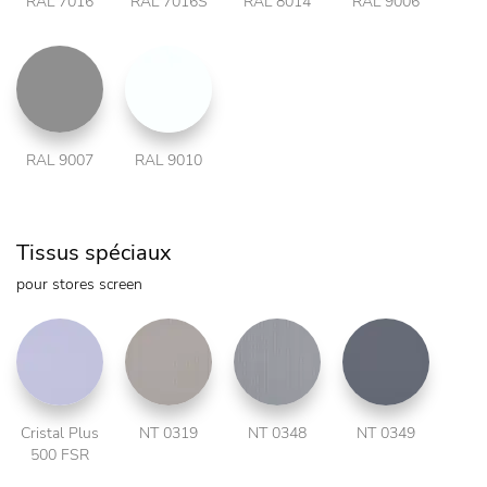
RAL 7016
RAL 7016S
RAL 8014
RAL 9006
RAL 9007
RAL 9010
Tissus spéciaux
pour stores screen
Cristal Plus
NT 0319
NT 0348
NT 0349
500 FSR