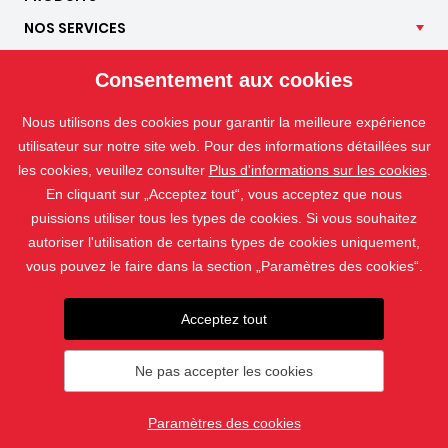
NOS
SERVICES
APPLICATIONS
Consentement aux cookies
ISOTRA
CONTACT
Nous utilisons des cookies pour garantir la meilleure expérience
utilisateur sur notre site web. Pour des informations détaillées sur
les cookies, veuillez consulter
Plus d'informations sur les cookies
.
En cliquant sur „Acceptez tout“, vous acceptez que nous
puissions utiliser tous les types de cookies. Si vous souhaitez
autoriser l'utilisation de certains types de cookies uniquement,
vous pouvez le faire dans la section „Paramètres des cookies“.
Acceptez tout
Les photographies sont protégées par des droits d'auteur et leur
téléchargement ou utilisation sans permission est interdit.
Ne pas accepter les cookies
© 2019 - 2026 ISOTRA a.s.
Paramètres des cookies
crée par
webProgress