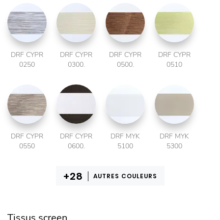
DRF CYPR
DRF CYPR
DRF CYPR
DRF CYPR
0250
0300.
0500.
0510
DRF CYPR
DRF CYPR
DRF MYK
DRF MYK
0550
0600.
5100
5300
AUTRES COULEURS
Tissus screen