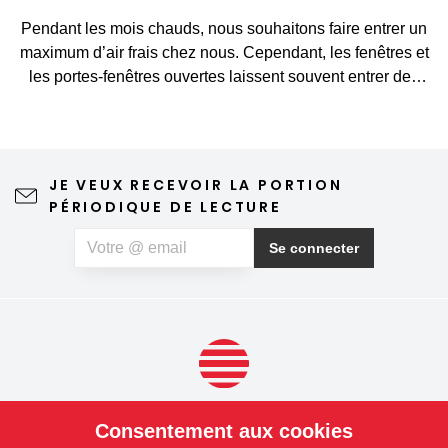
Pendant les mois chauds, nous souhaitons faire entrer un
maximum d’air frais chez nous. Cependant, les fenêtres et
les portes-fenêtres ouvertes laissent souvent entrer des
visiteurs indésirables, tels que des moustiques, des
mouches, des guêpes ou d’autres petits insectes. Une
moustiquaire constitue une solution simple et élégante qui
vous permet d’aérer sans crainte et de profiter pleinement
JE VEUX RECEVOIR LA PORTION
du printemps et de l’été. Une moustiquaire de qualité
PÉRIODIQUE DE LECTURE
n'altère en rien la vue depuis la fenêtre ni l'esthétique de la
maison, ne nécessite qu'un entretien minimal et peut
Se connecter
même contribuer à un sommeil plus paisible. Si, outre les
insectes, vous souffrez également d'allergies au pollen,
vous pouvez opter pour une moustiquaire anti-pollen
spéciale, qui aide à limiter la quantité de particules de
pollen pénétrant à l'intérieur.
PRODUITS
Consentement aux cookies