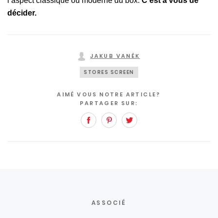
l’aspect classique ou moderne du box.
C’est à vous de
décider.
JAKUB VANĚK
STORES SCREEN
AIMÉ VOUS NOTRE ARTICLE?
PARTAGER SUR:
Facebook
Pinterest
Twitter
ASSOCIÉ