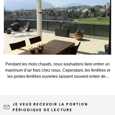
Pendant les mois chauds, nous souhaitons faire entrer un
maximum d’air frais chez nous. Cependant, les fenêtres et
les portes-fenêtres ouvertes laissent souvent entrer des
visiteurs indésirables, tels que des moustiques, des
mouches, des guêpes ou d’autres petits insectes. Une
moustiquaire constitue une solution simple et élégante qui
vous permet d’aérer sans crainte et de profiter pleinement
JE VEUX RECEVOIR LA PORTION
du printemps et de l’été. Une moustiquaire de qualité
PÉRIODIQUE DE LECTURE
n'altère en rien la vue depuis la fenêtre ni l'esthétique de la