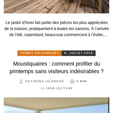
Le jardin d'hiver fait partie des pièces les plus appréciées
de la maison, pratiquement à toutes les saisons. À l'arrivée
de l'été, cependant, beaucoup commencent à l'éviter,
surtout lorsqu'elle se transforme, en raison des
températures élevées, en une serre surchauffée plutôt
qu'en un lieu agréable de détente. C'est pourtant
THÈMES SAISONNIERS
9. JUILLET 2026
dommage. Il suffirait pourtant de peu. Grâce à un système
Moustiquaires : comment profiter du
de protection solaire adapté, pratique et astucieux, vous
printemps sans visiteurs indésirables ?
pouvez profiter de votre jardin d'hiver confortablement et
sans restriction tout au long de l'année.
KATEŘINA JELENOVÁ
4 MIN.
1558 LECTURE