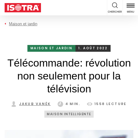
Passer au contenu
CHERCHER
MENU
Maison et jardin
MAISON ET JARDIN
1. AOÛT 2022
Télécommande: révolution
non seulement pour la
télévision
JAKUB VANĚK
4 MIN.
1558 LECTURE
MAISON INTELLIGENTE