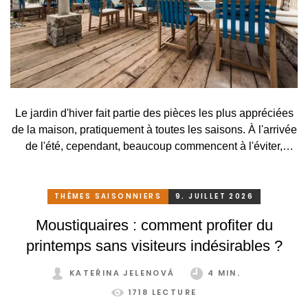
Le jardin d'hiver fait partie des pièces les plus appréciées
de la maison, pratiquement à toutes les saisons. À l'arrivée
de l'été, cependant, beaucoup commencent à l'éviter,
surtout lorsqu'elle se transforme, en raison des
températures élevées, en une serre surchauffée plutôt
qu'en un lieu agréable de détente. C'est pourtant
THÈMES SAISONNIERS
9. JUILLET 2026
dommage. Il suffirait pourtant de peu. Grâce à un système
Moustiquaires : comment profiter du
de protection solaire adapté, pratique et astucieux, vous
printemps sans visiteurs indésirables ?
pouvez profiter de votre jardin d'hiver confortablement et
sans restriction tout au long de l'année.
KATEŘINA JELENOVÁ
4 MIN.
1718 LECTURE