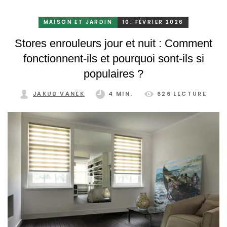
le maillon faible de l'enveloppe du bâtiment. C'est
précisément là que les volets roulants extérieurs jouent un
MAISON ET JARDIN
10. FÉVRIER 2026
rôle essentiel, car ils permettent non seulement de protéger
Stores enrouleurs jour et nuit : Comment
du soleil, mais aussi d'améliorer considérablement la
fonctionnent-ils et pourquoi sont-ils si
protection contre les cambriolages.
populaires ?
JAKUB VANĚK
4 MIN.
626 LECTURE