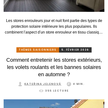
Les stores enrouleurs jour et nuit font partie des types de
protection solaire intérieure les plus populaires. Ils
combinent l'aspect d'un store enrouleur en tissu classique
avec la fonction d'un store, ce qui leur permet de réguler la
lumière, de protéger la vie privée et d'embellir les intérieurs
modernes. Ils conviennent aux appartements, aux maisons
THÈMES SAISONNIERS
5. FÉVRIER 2026
individuelles et aux bureaux. Grâce à leur large gamme de
Comment entretenir les stores extérieurs,
modèles, il existe des solutions pour presque tous les
les volets roulants et les bannes solaires
types de fenêtres, y compris les portes-fenêtres et les
grandes fenêtres.
en automne ?
KATEŘINA JELENOVÁ
4 MIN.
355 LECTURE