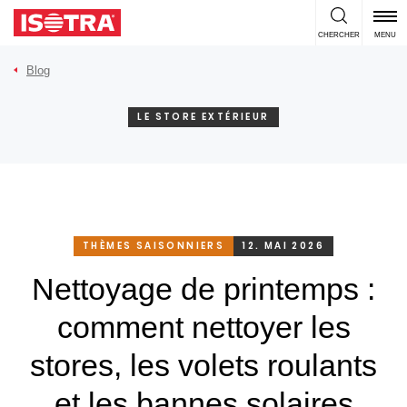
Passer au contenu
CHERCHER
MENU
Blog
LE STORE EXTÉRIEUR
THÈMES SAISONNIERS
12. MAI 2026
Nettoyage de printemps :
comment nettoyer les
stores, les volets roulants
et les bannes solaires