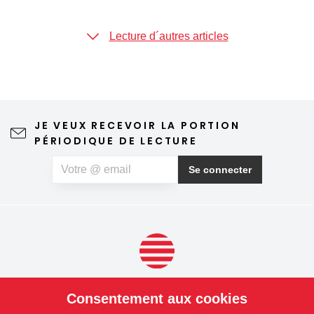
types de stores extérieurs avec coulisses peuvent être
équipés d'un système d'urgence pour un retrait immédiat.
Pour en savoir plus sur les modèles spéciaux de stores
Lecture d´autres articles
extérieurs, consultez l'article.
JE VEUX RECEVOIR LA PORTION
PÉRIODIQUE DE LECTURE
Se connecter
PRODUITS
Consentement aux cookies