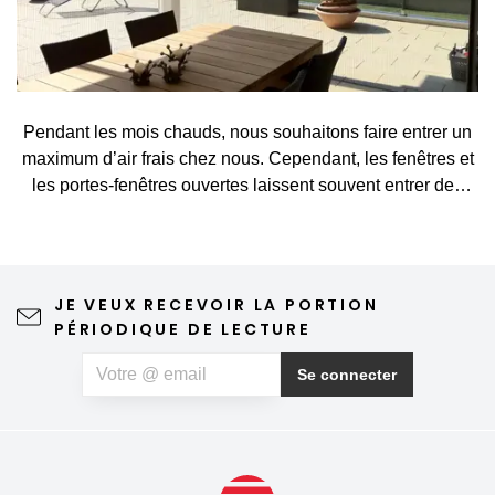
Pendant les mois chauds, nous souhaitons faire entrer un
maximum d’air frais chez nous. Cependant, les fenêtres et
les portes-fenêtres ouvertes laissent souvent entrer des
visiteurs indésirables, tels que des moustiques, des
mouches, des guêpes ou d’autres petits insectes. Une
moustiquaire constitue une solution simple et élégante qui
vous permet d’aérer sans crainte et de profiter pleinement
JE VEUX RECEVOIR LA PORTION
du printemps et de l’été. Une moustiquaire de qualité
PÉRIODIQUE DE LECTURE
n'altère en rien la vue depuis la fenêtre ni l'esthétique de la
maison, ne nécessite qu'un entretien minimal et peut
Se connecter
même contribuer à un sommeil plus paisible. Si, outre les
insectes, vous souffrez également d'allergies au pollen,
vous pouvez opter pour une moustiquaire anti-pollen
spéciale, qui aide à limiter la quantité de particules de