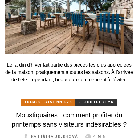
Le jardin d'hiver fait partie des pièces les plus appréciées
de la maison, pratiquement à toutes les saisons. À l'arrivée
de l'été, cependant, beaucoup commencent à l'éviter,
surtout lorsqu'elle se transforme, en raison des
températures élevées, en une serre surchauffée plutôt
qu'en un lieu agréable de détente. C'est pourtant
THÈMES SAISONNIERS
9. JUILLET 2026
dommage. Il suffirait pourtant de peu. Grâce à un système
Moustiquaires : comment profiter du
de protection solaire adapté, pratique et astucieux, vous
printemps sans visiteurs indésirables ?
pouvez profiter de votre jardin d'hiver confortablement et
sans restriction tout au long de l'année.
KATEŘINA JELENOVÁ
4 MIN.