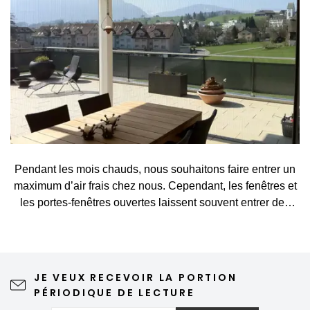
Pendant les mois chauds, nous souhaitons faire entrer un
maximum d’air frais chez nous. Cependant, les fenêtres et
les portes-fenêtres ouvertes laissent souvent entrer des
visiteurs indésirables, tels que des moustiques, des
mouches, des guêpes ou d’autres petits insectes. Une
moustiquaire constitue une solution simple et élégante qui
vous permet d’aérer sans crainte et de profiter pleinement
JE VEUX RECEVOIR LA PORTION
du printemps et de l’été. Une moustiquaire de qualité
PÉRIODIQUE DE LECTURE
n'altère en rien la vue depuis la fenêtre ni l'esthétique de la