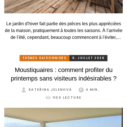
Le jardin d'hiver fait partie des pièces les plus appréciées
de la maison, pratiquement à toutes les saisons. À l'arrivée
de l'été, cependant, beaucoup commencent à l'éviter,
surtout lorsqu'elle se transforme, en raison des
températures élevées, en une serre surchauffée plutôt
qu'en un lieu agréable de détente. C'est pourtant
THÈMES SAISONNIERS
9. JUILLET 2026
dommage. Il suffirait pourtant de peu. Grâce à un système
Moustiquaires : comment profiter du
de protection solaire adapté, pratique et astucieux, vous
printemps sans visiteurs indésirables ?
pouvez profiter de votre jardin d'hiver confortablement et
sans restriction tout au long de l'année.
KATEŘINA JELENOVÁ
4 MIN.
1100 LECTURE