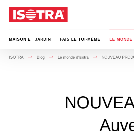
Passer au contenu
MAISON ET JARDIN
FAIS LE TOI-MÊME
LE MONDE 
ISOTRA
Blog
Le monde d'Isotra
NOUVEAU PRODUIT 
->
->
->
NOUVEAU
Auve