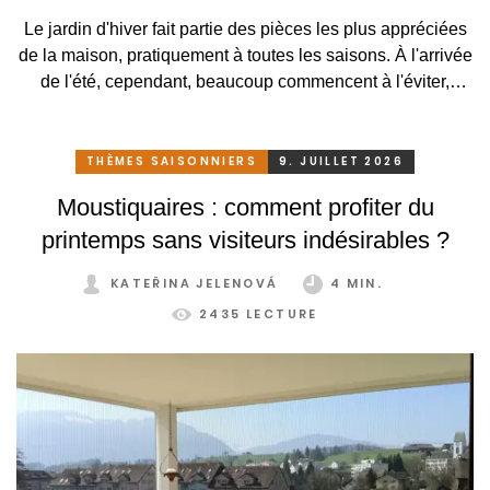
Le jardin d'hiver fait partie des pièces les plus appréciées
de la maison, pratiquement à toutes les saisons. À l'arrivée
de l'été, cependant, beaucoup commencent à l'éviter,
surtout lorsqu'elle se transforme, en raison des
températures élevées, en une serre surchauffée plutôt
qu'en un lieu agréable de détente. C'est pourtant
THÈMES SAISONNIERS
9. JUILLET 2026
dommage. Il suffirait pourtant de peu. Grâce à un système
Moustiquaires : comment profiter du
de protection solaire adapté, pratique et astucieux, vous
printemps sans visiteurs indésirables ?
pouvez profiter de votre jardin d'hiver confortablement et
sans restriction tout au long de l'année.
KATEŘINA JELENOVÁ
4 MIN.
2435 LECTURE