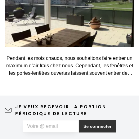
Pendant les mois chauds, nous souhaitons faire entrer un
maximum d’air frais chez nous. Cependant, les fenêtres et
les portes-fenêtres ouvertes laissent souvent entrer des
visiteurs indésirables, tels que des moustiques, des
mouches, des guêpes ou d’autres petits insectes. Une
moustiquaire constitue une solution simple et élégante qui
vous permet d’aérer sans crainte et de profiter pleinement
JE VEUX RECEVOIR LA PORTION
du printemps et de l’été. Une moustiquaire de qualité
PÉRIODIQUE DE LECTURE
n'altère en rien la vue depuis la fenêtre ni l'esthétique de la
maison, ne nécessite qu'un entretien minimal et peut
Se connecter
même contribuer à un sommeil plus paisible. Si, outre les