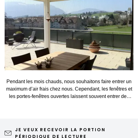
Pendant les mois chauds, nous souhaitons faire entrer un
maximum d’air frais chez nous. Cependant, les fenêtres et
les portes-fenêtres ouvertes laissent souvent entrer des
visiteurs indésirables, tels que des moustiques, des
mouches, des guêpes ou d’autres petits insectes. Une
moustiquaire constitue une solution simple et élégante qui
vous permet d’aérer sans crainte et de profiter pleinement
JE VEUX RECEVOIR LA PORTION
du printemps et de l’été. Une moustiquaire de qualité
PÉRIODIQUE DE LECTURE