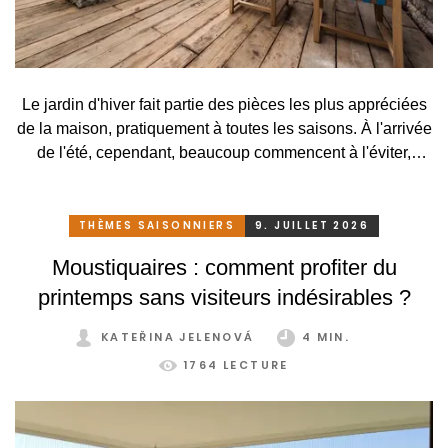
Le jardin d'hiver fait partie des pièces les plus appréciées
de la maison, pratiquement à toutes les saisons. À l'arrivée
de l'été, cependant, beaucoup commencent à l'éviter,
surtout lorsqu'elle se transforme, en raison des
températures élevées, en une serre surchauffée plutôt
qu'en un lieu agréable de détente. C'est pourtant
THÈMES SAISONNIERS
9. JUILLET 2026
dommage. Il suffirait pourtant de peu. Grâce à un système
Moustiquaires : comment profiter du
de protection solaire adapté, pratique et astucieux, vous
printemps sans visiteurs indésirables ?
pouvez profiter de votre jardin d'hiver confortablement et
sans restriction tout au long de l'année.
KATEŘINA JELENOVÁ
4 MIN.
1764 LECTURE