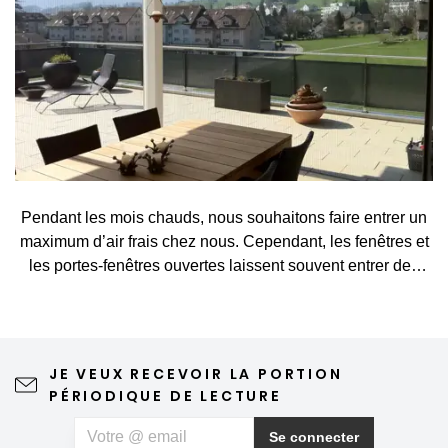
Pendant les mois chauds, nous souhaitons faire entrer un
maximum d’air frais chez nous. Cependant, les fenêtres et
les portes-fenêtres ouvertes laissent souvent entrer des
visiteurs indésirables, tels que des moustiques, des
mouches, des guêpes ou d’autres petits insectes. Une
moustiquaire constitue une solution simple et élégante qui
vous permet d’aérer sans crainte et de profiter pleinement
JE VEUX RECEVOIR LA PORTION
du printemps et de l’été. Une moustiquaire de qualité
PÉRIODIQUE DE LECTURE
n'altère en rien la vue depuis la fenêtre ni l'esthétique de la
maison, ne nécessite qu'un entretien minimal et peut
Se connecter