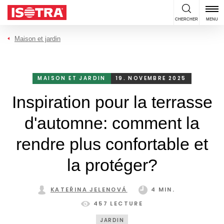
Passer au contenu
CHERCHER
MENU
Maison et jardin
MAISON ET JARDIN
19. NOVEMBRE 2025
Inspiration pour la terrasse
d'automne: comment la
rendre plus confortable et
la protéger?
KATEŘINA JELENOVÁ
4 MIN.
457 LECTURE
JARDIN