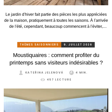
Le jardin d'hiver fait partie des pièces les plus appréciées
de la maison, pratiquement à toutes les saisons. À l'arrivée
de l'été, cependant, beaucoup commencent à l'éviter,
surtout lorsqu'elle se transforme, en raison des
températures élevées, en une serre surchauffée plutôt
qu'en un lieu agréable de détente. C'est pourtant
THÈMES SAISONNIERS
9. JUILLET 2026
dommage. Il suffirait pourtant de peu. Grâce à un système
Moustiquaires : comment profiter du
de protection solaire adapté, pratique et astucieux, vous
printemps sans visiteurs indésirables ?
pouvez profiter de votre jardin d'hiver confortablement et
sans restriction tout au long de l'année.
KATEŘINA JELENOVÁ
4 MIN.
457 LECTURE