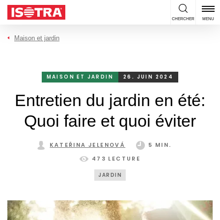
Passer au contenu
CHERCHER
MENU
Maison et jardin
MAISON ET JARDIN
26. JUIN 2024
Entretien du jardin en été:
Quoi faire et quoi éviter
KATEŘINA JELENOVÁ
5 MIN.
473 LECTURE
JARDIN