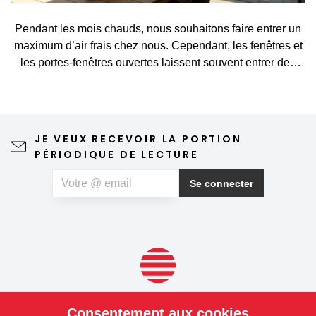
Pendant les mois chauds, nous souhaitons faire entrer un
maximum d’air frais chez nous. Cependant, les fenêtres et
les portes-fenêtres ouvertes laissent souvent entrer des
visiteurs indésirables, tels que des moustiques, des
mouches, des guêpes ou d’autres petits insectes. Une
moustiquaire constitue une solution simple et élégante qui
vous permet d’aérer sans crainte et de profiter pleinement
JE VEUX RECEVOIR LA PORTION
du printemps et de l’été. Une moustiquaire de qualité
PÉRIODIQUE DE LECTURE
n'altère en rien la vue depuis la fenêtre ni l'esthétique de la
maison, ne nécessite qu'un entretien minimal et peut
Se connecter
même contribuer à un sommeil plus paisible. Si, outre les
insectes, vous souffrez également d'allergies au pollen,
vous pouvez opter pour une moustiquaire anti-pollen
spéciale, qui aide à limiter la quantité de particules de
pollen pénétrant à l'intérieur.
PRODUITS
Consentement aux cookies