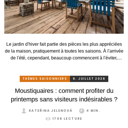
Le jardin d'hiver fait partie des pièces les plus appréciées
de la maison, pratiquement à toutes les saisons. À l'arrivée
de l'été, cependant, beaucoup commencent à l'éviter,
surtout lorsqu'elle se transforme, en raison des
températures élevées, en une serre surchauffée plutôt
qu'en un lieu agréable de détente. C'est pourtant
THÈMES SAISONNIERS
9. JUILLET 2026
dommage. Il suffirait pourtant de peu. Grâce à un système
Moustiquaires : comment profiter du
de protection solaire adapté, pratique et astucieux, vous
printemps sans visiteurs indésirables ?
pouvez profiter de votre jardin d'hiver confortablement et
sans restriction tout au long de l'année.
KATEŘINA JELENOVÁ
4 MIN.
1706 LECTURE