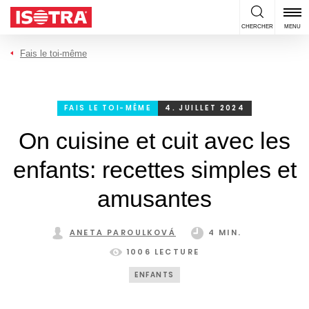
Passer au contenu
CHERCHER
MENU
Fais le toi-même
FAIS LE TOI-MÊME
4. JUILLET 2024
On cuisine et cuit avec les
enfants: recettes simples et
amusantes
ANETA PAROULKOVÁ
4 MIN.
1006 LECTURE
ENFANTS