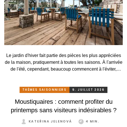
Le jardin d'hiver fait partie des pièces les plus appréciées
de la maison, pratiquement à toutes les saisons. À l'arrivée
de l'été, cependant, beaucoup commencent à l'éviter,
surtout lorsqu'elle se transforme, en raison des
températures élevées, en une serre surchauffée plutôt
qu'en un lieu agréable de détente. C'est pourtant
THÈMES SAISONNIERS
9. JUILLET 2026
dommage. Il suffirait pourtant de peu. Grâce à un système
Moustiquaires : comment profiter du
de protection solaire adapté, pratique et astucieux, vous
printemps sans visiteurs indésirables ?
pouvez profiter de votre jardin d'hiver confortablement et
sans restriction tout au long de l'année.
KATEŘINA JELENOVÁ
4 MIN.