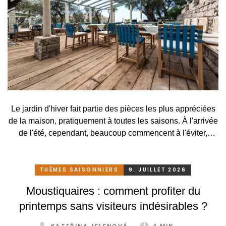
Le jardin d'hiver fait partie des pièces les plus appréciées
de la maison, pratiquement à toutes les saisons. À l'arrivée
de l'été, cependant, beaucoup commencent à l'éviter,
surtout lorsqu'elle se transforme, en raison des
températures élevées, en une serre surchauffée plutôt
qu'en un lieu agréable de détente. C'est pourtant
THÈMES SAISONNIERS
9. JUILLET 2026
dommage. Il suffirait pourtant de peu. Grâce à un système
Moustiquaires : comment profiter du
de protection solaire adapté, pratique et astucieux, vous
printemps sans visiteurs indésirables ?
pouvez profiter de votre jardin d'hiver confortablement et
sans restriction tout au long de l'année.