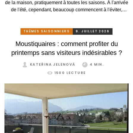
de la maison, pratiquement à toutes les saisons. À l'arrivée
de l'été, cependant, beaucoup commencent à l'éviter,
surtout lorsqu'elle se transforme, en raison des
températures élevées, en une serre surchauffée plutôt
qu'en un lieu agréable de détente. C'est pourtant
THÈMES SAISONNIERS
9. JUILLET 2026
dommage. Il suffirait pourtant de peu. Grâce à un système
Moustiquaires : comment profiter du
de protection solaire adapté, pratique et astucieux, vous
printemps sans visiteurs indésirables ?
pouvez profiter de votre jardin d'hiver confortablement et
sans restriction tout au long de l'année.
KATEŘINA JELENOVÁ
4 MIN.
1500 LECTURE