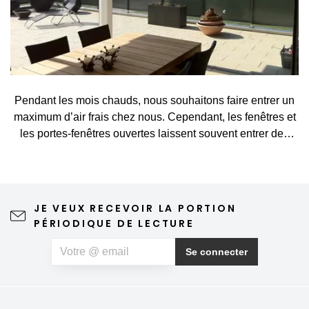
Pendant les mois chauds, nous souhaitons faire entrer un
maximum d’air frais chez nous. Cependant, les fenêtres et
les portes-fenêtres ouvertes laissent souvent entrer des
visiteurs indésirables, tels que des moustiques, des
mouches, des guêpes ou d’autres petits insectes. Une
moustiquaire constitue une solution simple et élégante qui
vous permet d’aérer sans crainte et de profiter pleinement
JE VEUX RECEVOIR LA PORTION
du printemps et de l’été. Une moustiquaire de qualité
PÉRIODIQUE DE LECTURE
n'altère en rien la vue depuis la fenêtre ni l'esthétique de la
maison, ne nécessite qu'un entretien minimal et peut
Se connecter
même contribuer à un sommeil plus paisible. Si, outre les
insectes, vous souffrez également d'allergies au pollen,
vous pouvez opter pour une moustiquaire anti-pollen