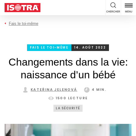
Passer au contenu
CHERCHER
MENU
Fais le toi-même
FAIS LE TOI-MÊME
14. AOÛT 2022
Changements dans la vie:
naissance d’un bébé
KATEŘINA JELENOVÁ
4 MIN.
1500 LECTURE
LA SÉCURITÉ